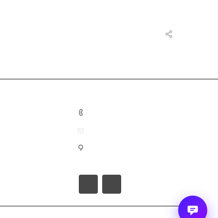
+7 800 302-26-78
info@1tvb.ru
г. Киров, ​ул. Владимирская, 21, офис
405.