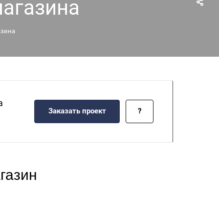
магазина
азина
а
Заказать проект
?
газин