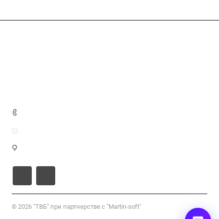
Компания
Контакты
Партнеры
Приложения
+7 800 302-26-78
info@1tvb.ru
г. Киров, ​ул. Владимирская, 21, офис 405.
© 2026 "ТВБ" при партнерстве с "Martin-soft"